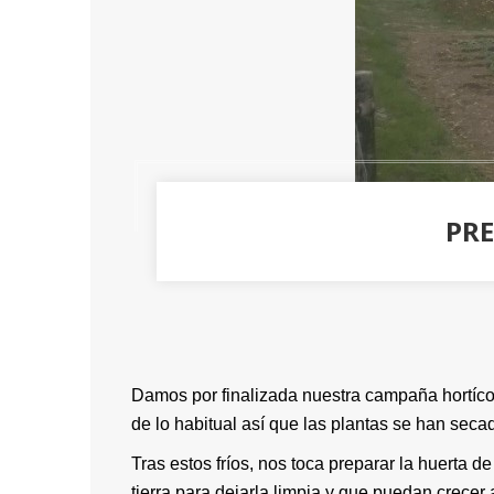
PR
Damos por finalizada nuestra campaña hortícol
de lo habitual así que las plantas se han secad
Tras estos fríos, nos toca preparar la huerta
tierra para dejarla limpia y que puedan crecer a