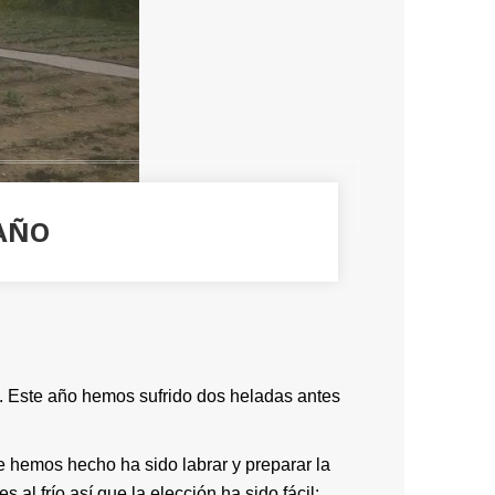
AÑO
o. Este año hemos sufrido dos heladas antes
e hemos hecho ha sido labrar y preparar la
 al frío así que la elección ha sido fácil: